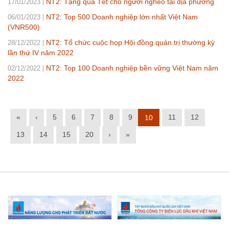
NT2: Tặng quà Tết cho người nghèo tại địa phương
17/01/2023
NT2: Top 500 Doanh nghiệp lớn nhất Việt Nam
06/01/2023
(VNR500)
NT2: Tổ chức cuộc họp Hội đồng quản trị thường kỳ
28/12/2022
lần thứ IV năm 2022
NT2: Top 100 Doanh nghiệp bền vững Việt Nam năm
02/12/2022
2022
«
‹
5
6
7
8
9
11
12
10
13
14
15
20
›
»