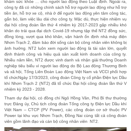
khám sức khỏe … cho người lao động theo Luật định. Ngoài ra,
công ty đã có những chính sách hỗ trợ người lao động như hỗ trợ
tiền ăn, hỗ trợ xe cộ, nhà ở để người lao động yên tâm công tác,
gắn bó, làm việc lâu dài cho công ty. Mặc dù, thực hiện nhiệm vụ
đại hội công đoàn lần thứ 4 nhiệm kỳ 2017-2023 gặp nhiều khó
khăn do trải qua đại dịch Covid-19 nhưng tập thể NT2 đồng sức,
đồng lòng, vượt qua khó khăn, vận hành ổn định nhà máy điện
Nhơn Trạch 2, đảm bảo đời sống cán bộ công nhân viên không bị
ảnh hưởng. NT2 luôn xem người lao động là tài sản lớn, quyết
định thành công và hiệu quả sản xuất kinh doanh của công ty.
Nhiều năm liền, NT2 được vinh danh và nhận giải thưởng Doanh
nghiệp tiêu biểu vì người lao động do Bộ Lao động Thương Binh
và xã hội, Tổng Liên Đoàn Lao động Việt Nam và VCCI phối hợp
tổ chức
Ngày 17/3/2023, công đoàn Công ty cổ phần Điện lực Dầu
khí Nhơn Trạch 2 (NT2) đã tổ chức Đại hội công đoàn lần thứ V
nhiệm kỳ 2023 - 2028.
Tham dự đại hội, có đồng chí Ngô Hồng Vân, Phó Bí thư thường
trực Đảng ủy, Chủ tịch công đoàn Tổng công ty Điện lực Dầu khí
Việt Nam – CTCP (PV Power), các công đoàn cơ sở thuộc PV
Power tại khu vực Nhơn Trạch, Đồng Nai cùng tất cả công đoàn
viên gồm lãnh đạo và cán bộ công nhân viên NT2.