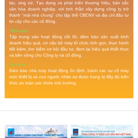
tác, ứng xử; Tạo dựng và phát triển thương hiệu, bản sắc
văn hóa doanh nghiệp, với tinh thần xây dựng công ty trở
thành “mái nhà chung” cho tập thể CBCNV và địa chỉ đầu tư
tin cậy cho các cổ đông.
Hiệu quả
Tập trung vào hoạt động cốt lõi, đảm bảo sản xuất kinh
doanh hiệu quả, cơ cấu bộ máy tổ chức tinh gọn, thực hành
tiết kiệm, tìm kiếm cơ hội đầu tư, đem lại hiệu quả thiết thực
và bền vững cho Công ty và cổ đông.
An toàn
Đảm bảo nhà máy hoạt động ổn định, tránh các sự cố máy
móc thiết bị và con người; nhân sự được trang bị đầy đủ kiến
thức an toàn sức khỏe môi trường.