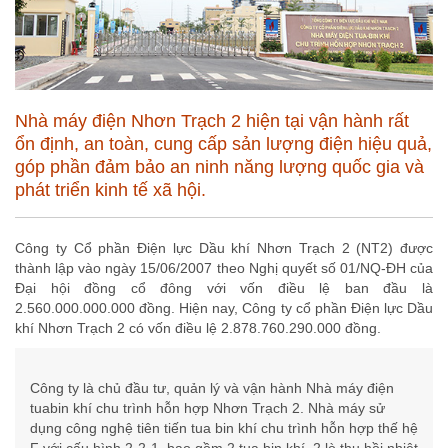
Nhà máy điện Nhơn Trạch 2 hiện tại vận hành rất
ổn định, an toàn, cung cấp sản lượng điện hiệu quả,
góp phần đảm bảo an ninh năng lượng quốc gia và
phát triển kinh tế xã hội.
Công ty Cổ phần Điện lực Dầu khí Nhơn Trạch 2 (NT2) được
thành lập vào ngày 15/06/2007 theo Nghị quyết số 01/NQ-ĐH của
Đại hội đồng cổ đông với vốn điều lệ ban đầu là
2.560.000.000.000 đồng. Hiện nay, Công ty cổ phần Điện lực Dầu
khí Nhơn Trạch 2 có vốn điều lệ 2.878.760.290.000 đồng.
Công ty là chủ đầu tư, quản lý và vận hành Nhà máy điện
tuabin khí chu trình hỗn hợp Nhơn Trạch 2. Nhà máy sử
dụng công nghệ tiên tiến tua bin khí chu trình hỗn hợp thế hệ
F với cấu hình 2-2-1, bao gồm 2 tua bin khí, 2 lò thu hồi nhiệt