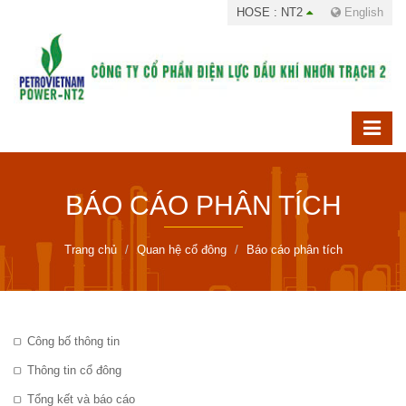
HOSE : NT2
English
BÁO CÁO PHÂN TÍCH
Trang chủ
Quan hệ cổ đông
Báo cáo phân tích
Công bố thông tin
Thông tin cổ đông
Tổng kết và báo cáo