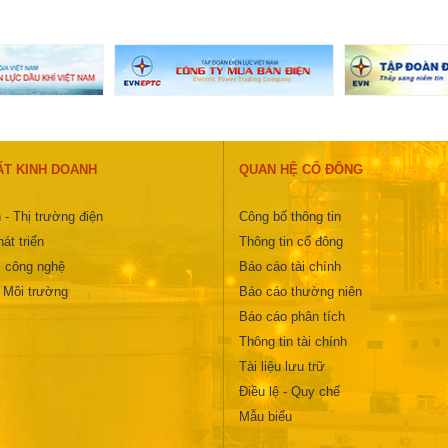
ẤT KINH DOANH
QUAN HỆ CỔ ĐÔNG
 - Thị trường điện
Công bố thông tin
át triển
Thông tin cổ đông
 công nghệ
Báo cáo tài chính
- Môi trường
Báo cáo thường niên
Báo cáo phân tích
Thông tin tài chính
Tài liệu lưu trữ
Điều lệ - Quy chế
Mẫu biểu