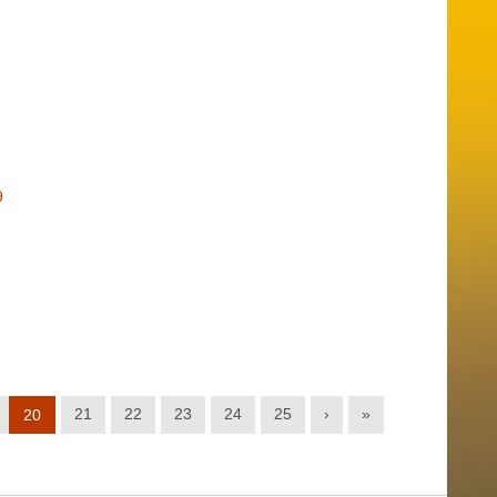
9
21
22
23
24
25
›
»
20