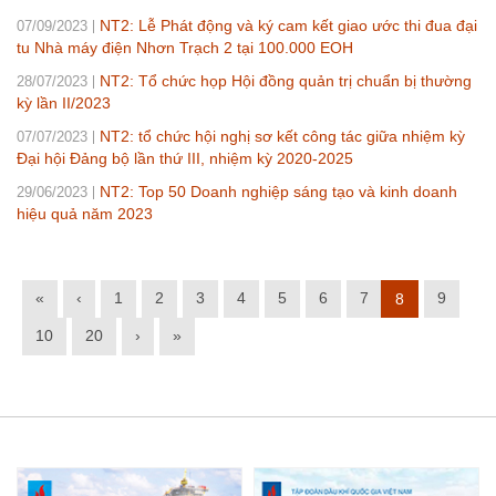
NT2: Lễ Phát động và ký cam kết giao ước thi đua đại
07/09/2023
tu Nhà máy điện Nhơn Trạch 2 tại 100.000 EOH
NT2: Tổ chức họp Hội đồng quản trị chuẩn bị thường
28/07/2023
kỳ lần II/2023
NT2: tổ chức hội nghị sơ kết công tác giữa nhiệm kỳ
07/07/2023
Đại hội Đảng bộ lần thứ III, nhiệm kỳ 2020-2025
NT2: Top 50 Doanh nghiệp sáng tạo và kinh doanh
29/06/2023
hiệu quả năm 2023
«
‹
1
2
3
4
5
6
7
9
8
10
20
›
»