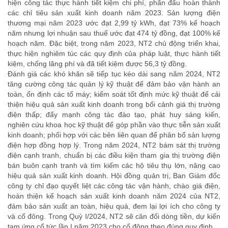
hiện công tác thực hành tiết kiệm chi phí, phấn đấu hoàn thành
các chỉ tiêu sản xuất kinh doanh năm 2023. Sản lượng điện
thương mại năm 2023 ước đạt 2,99 tỷ kWh, đạt 73% kế hoạch
năm nhưng lợi nhuận sau thuế ước đạt 474 tỷ đồng, đạt 100% kế
hoạch năm. Đặc biệt, trong năm 2023, NT2 chủ động triển khai,
thực hiện nghiêm túc các quy định của pháp luật, thực hành tiết
kiệm, chống lãng phí và đã tiết kiệm được 56,3 tỷ đồng.
Đánh giá các khó khăn sẽ tiếp tục kéo dài sang năm 2024, NT2
tăng cường công tác quản lý kỹ thuật để đảm bảo vận hành an
toàn, ổn định các tổ máy; kiểm soát tốt định mức kỹ thuật để cải
thiện hiệu quả sản xuất kinh doanh trong bối cảnh giá thị trường
điện thấp; đẩy mạnh công tác đào tạo, phát huy sáng kiến,
nghiên cứu khoa học kỹ thuật để góp phần vào thực tiễn sản xuất
kinh doanh; phối hợp với các bên liên quan để phân bổ sản lượng
điện hợp đồng hợp lý. Trong năm 2024, NT2 bám sát thị trường
điện cạnh tranh, chuẩn bị các điều kiện tham gia thị trường điện
bán buôn cạnh tranh và tìm kiếm các hộ tiêu thụ lớn, nâng cao
hiệu quả sản xuất kinh doanh. Hội đồng quản trị, Ban Giám đốc
công ty chỉ đạo quyết liệt các công tác vận hành, chào giá điện,
hoàn thiện kế hoạch sản xuất kinh doanh năm 2024 của NT2,
đảm bảo sản xuất an toàn, hiệu quả, đem lại lợi ích cho công ty
và cổ đông. Trong Quý I/2024, NT2 sẽ cân đối dòng tiền, dự kiến
tạm ứng cổ tức lần I năm 2023 cho cổ đông theo đúng quy định.