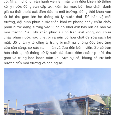
cố. Nhanh chóng, vận hành viên lên máy tính điều khiển hệ thống
xử lý nước đóng van cấp axit kiểm tra mực bồn hóa chất, đánh
giá sự thất thoát axit đậm đặc ra môi trường, đồng thời khóa van
từ bể thu gom lên hệ thống xử lý nước thải. Để bảo vệ môi
trường, đội hình phun nước triển khai xe phòng cháy chữa cháy
phun nước dạng sương vào vùng có khói axit bay lên để bảo vệ
môi trường. Sau khi khắc phục sự cố tràn axit xong, đội chữa
cháy phun nước vào thiết bị và nền có hóa chất để rửa sạch bề
mặt. Bộ phận y tế công ty trang bị mặt nạ phòng độc trực ứng
cứu sẵn sàng, sơ cứu nạn nhân và đưa đến bệnh viện. Sự cố tràn
hóa chất tại hệ thống xử lý nước đã được kiểm soát kịp thời, thu
gom và trung hòa hoàn toàn khu vực sự cố, không có sự ảnh
hưởng đến môi trường và con người.