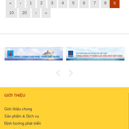
«
‹
1
2
3
4
5
6
7
8
9
10
20
›
»
GIỚI THIỆU
Giới thiệu chung
Sản phẩm & Dịch vụ
Định hướng phát triển