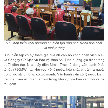
NT2 họp triển khai phương án diễn tập ứng phó sự cố hóa chất
và môi trường
Buổi diễn tập có sự tham gia của 30 cán bộ công nhân viên NT2
và Công ty CP Dịch vụ Bảo vệ Bình An. Tình huống giả định trong
buổ\i diễn tập: Nhà máy điện Nhơn Trạch 2 đang vận hành ở tải
tối đa (750MW); tại khu vực xử lý nước, hóa chất bị tràn ra ngoài
trong lúc nắng nóng, có gió mạnh. Vận hành viên xử lý nước kiểm
tra phát hiện axit tràn ra nằm trong khu vực đê bao và chảy về bể
thu gom.