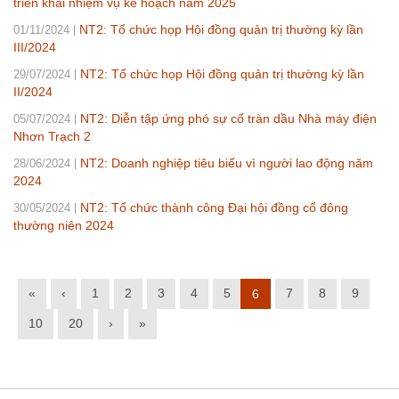
triển khai nhiệm vụ kế hoạch năm 2025
NT2: Tổ chức họp Hội đồng quản trị thường kỳ lần
01/11/2024
III/2024
NT2: Tổ chức họp Hội đồng quản trị thường kỳ lần
29/07/2024
II/2024
NT2: Diễn tập ứng phó sự cố tràn dầu Nhà máy điện
05/07/2024
Nhơn Trạch 2
NT2: Doanh nghiệp tiêu biểu vì người lao động năm
28/06/2024
2024
NT2: Tổ chức thành công Đại hội đồng cổ đông
30/05/2024
thường niên 2024
«
‹
1
2
3
4
5
7
8
9
6
10
20
›
»