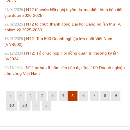
I/2025
NT2 tổ chức Hội nghị tuyên dương điển hình tiên tiến
24/04/2025
giai đoạn 2020-2025.
NT2 tổ chức thành công Đại hội Đảng bộ lần thứ IV,
27/02/2025
nhiệm kỳ 2025-2030
NT2: Top 500 Doanh nghiệp lớn nhất Việt Nam
13/01/2025
(VNR500)
NT2: Tổ chức họp Hội đồng quản trị thường kỳ lần
26/12/2024
IV/2024
NT2 tự hào 9 năm liên tiếp đạt Top 100 Doanh nghiệp
29/11/2024
bền vững Việt Nam
«
‹
1
2
3
4
6
7
8
9
5
10
20
›
»