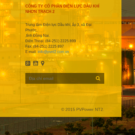
CÔNG TY CỔ PHẦN ĐIỆN LỰC DẦU KHÍ
NHƠN TRẠCH 2
Trung tâm Điện lực Dầu khí, ấp 3, xã Đại
Phước,
,tỉnh Đồng Nai.
Điện Thoại: (84-251) 2225 899
Fax: (84-251) 2225 897
E-mail:
info@pvnt2.com.vn
© 2015 PVPower NT2.