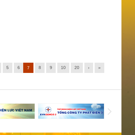
5
6
8
9
10
20
›
»
7