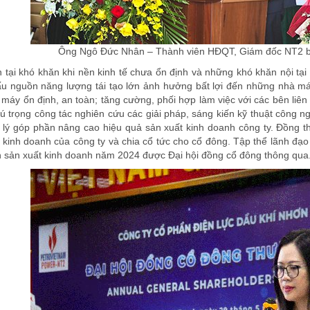
Ông Ngô Đức Nhân – Thành viên HĐQT, Giám đốc NT2 báo
tại khó khăn khi nền kinh tế chưa ổn định và những khó khăn nội tại 
cấu nguồn năng lượng tái tạo lớn ảnh hưởng bất lợi đến những nhà 
máy ổn định, an toàn; tăng cường, phối hợp làm việc với các bên liên
ú trọng công tác nghiên cứu các giải pháp, sáng kiến kỹ thuật công ng
 lý góp phần nâng cao hiệu quả sản xuất kinh doanh công ty. Đồng t
 kinh doanh của công ty và chia cổ tức cho cổ đông. Tập thể lãnh đạ
ạch sản xuất kinh doanh năm 2024 được Đại hội đồng cổ đông thông qua