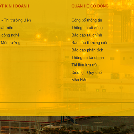
ẤT KINH DOANH
QUAN HỆ CỔ ĐÔNG
 - Thị trường điện
Công bố thông tin
át triển
Thông tin cổ đông
 công nghệ
Báo cáo tài chính
- Môi trường
Báo cáo thường niên
Báo cáo phân tích
Thông tin tài chính
Tài liệu lưu trữ
Điều lệ - Quy chế
Mẫu biểu