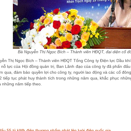
Bà Nguyễn Thị Ngọc Bích – Thành viên HĐQT, đại diện cổ đô
uyễn Thị Ngọc Bích – Thành viên HĐQT Tổng Công ty Điện lực Dầu khí
o nỗ lực của Hội đồng quản trị, Ban Lãnh đạo của công ty đã phấn đấ
m qua, đảm bảo quyền lợi cho công ty, người lao động và các cổ đông.
 tiếp tục phát huy thành tích trong những năm qua, khắc phục những
 những năm tiếp theo.
ấu 55 tỷ kWh điện thương phẩm phát lên lưới điện quốc gia