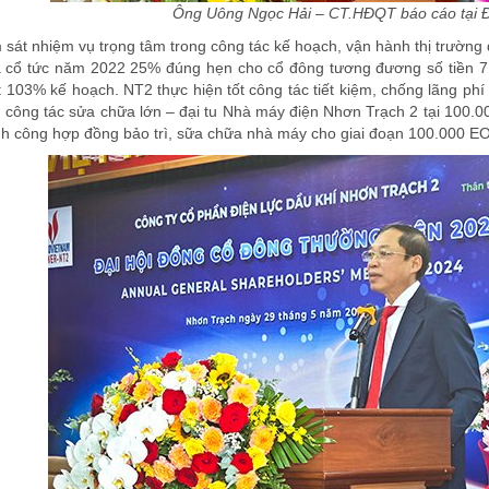
Ông Uông Ngọc Hải – CT.HĐQT báo cáo tại Đ
t nhiệm vụ trọng tâm trong công tác kế hoạch, vận hành thị trường đi
trả cổ tức năm 2022 25% đúng hẹn cho cổ đông tương đương số tiền 71
 103% kế hoạch. NT2 thực hiện tốt công tác tiết kiệm, chống lãng phí 
công tác sửa chữa lớn – đại tu Nhà máy điện Nhơn Trạch 2 tại 100.0
ành công hợp đồng bảo trì, sữa chữa nhà máy cho giai đoạn 100.000 EO