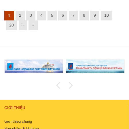
2
3
4
5
6
7
8
9
10
1
20
›
»
GIỚI THIỆU
Giới thiệu chung
Sản phẩm & Dịch vụ