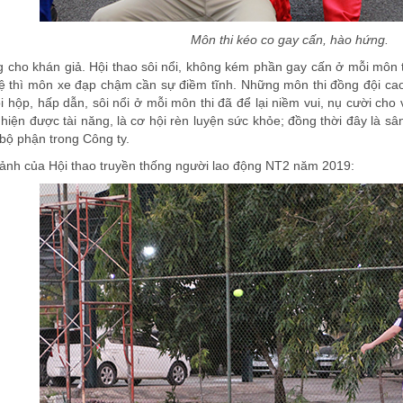
Môn thi kéo co gay cấn, hào hứng
.
g cho khán giả. Hội thao sôi nổi, không kém phần gay cấn ở mỗi môn t
tuệ thì môn xe đạp chậm cần sự điềm tĩnh. Những môn thi đồng đội ca
i hộp, hấp dẫn, sôi nổi ở mỗi môn thi đã để lại niềm vui, nụ cười ch
ện được tài năng, là cơ hội rèn luyện sức khỏe; đồng thời đây là sân
 bộ phận trong Công ty
.
 ảnh của Hội thao truyền thống người lao động NT2 năm 2019
: