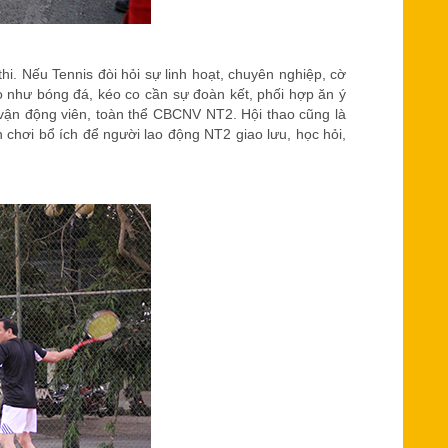
hi. Nếu Tennis đòi hỏi sự linh hoạt, chuyên nghiệp, cờ
o như bóng đá, kéo co cần sự đoàn kết, phối hợp ăn ý
o vận động viên, toàn thể CBCNV NT2. Hội thao cũng là
 chơi bổ ích để người lao động NT2 giao lưu, học hỏi,