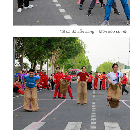
Tất cả đã sẵn sàng – Môn kéo co nữ
.