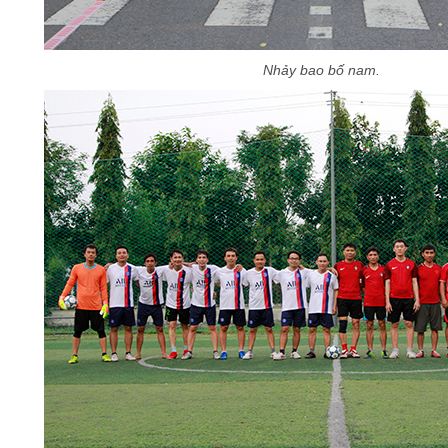
Nhảy bao bố nam
.