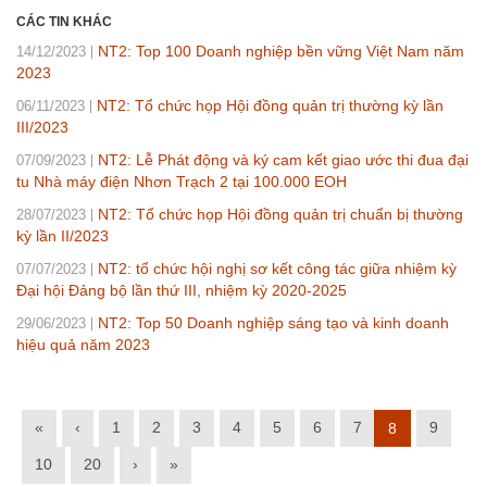
CÁC TIN KHÁC
NT2: Top 100 Doanh nghiệp bền vững Việt Nam năm
14/12/2023
2023
NT2: Tổ chức họp Hội đồng quản trị thường kỳ lần
06/11/2023
III/2023
NT2: Lễ Phát động và ký cam kết giao ước thi đua đại
07/09/2023
tu Nhà máy điện Nhơn Trạch 2 tại 100.000 EOH
NT2: Tổ chức họp Hội đồng quản trị chuẩn bị thường
28/07/2023
kỳ lần II/2023
NT2: tổ chức hội nghị sơ kết công tác giữa nhiệm kỳ
07/07/2023
Đại hội Đảng bộ lần thứ III, nhiệm kỳ 2020-2025
NT2: Top 50 Doanh nghiệp sáng tạo và kinh doanh
29/06/2023
hiệu quả năm 2023
«
‹
1
2
3
4
5
6
7
9
8
10
20
›
»