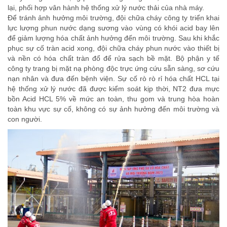
lại, phối hợp vân hành hệ thống xử lý nước thải của nhà máy.
Để tránh ảnh hưởng môi trường, đội chữa cháy công ty triển khai
lực lượng phun nước dạng sương vào vùng có khói acid bay lên
để giảm lượng hóa chất ảnh hưởng đến môi trường. Sau khi khắc
phục sự cố tràn acid xong, đội chữa cháy phun nước vào thiết bị
và nền có hóa chất tràn đổ để rửa sạch bề mặt. Bộ phận y tế
công ty trang bị mặt nạ phòng độc trực ứng cứu sẵn sàng, sơ cứu
nạn nhân và đưa đến bệnh viện. Sự cố rò rò rỉ hóa chất HCL tại
hệ thống xử lý nước đã được kiểm soát kịp thời, NT2 đưa mực
bồn Acid HCL 5% về mức an toàn, thu gom và trung hòa hoàn
toàn khu vực sự cố, không có sự ảnh hưởng đến môi trường và
con người.