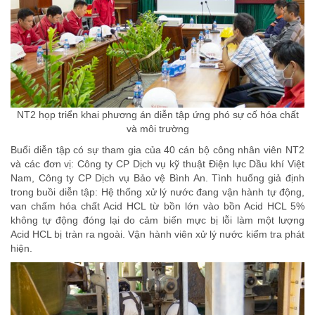
NT2 họp triển khai phương án diễn tập ứng phó sự cố hóa chất
và môi trường
Buổi diễn tập có sự tham gia của 40 cán bộ công nhân viên NT2
và các đơn vị: Công ty CP Dịch vụ kỹ thuật Điện lực Dầu khí Việt
Nam, Công ty CP Dịch vụ Bảo vệ Bình An. Tình huống giả định
trong buồi diễn tập: Hệ thống xử lý nước đang vận hành tự động,
van chấm hóa chất Acid HCL từ bồn lớn vào bồn Acid HCL 5%
không tự động đóng lại do cảm biến mực bị lỗi làm một lượng
Acid HCL bị tràn ra ngoài. Vận hành viên xử lý nước kiểm tra phát
hiện.