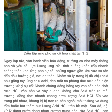
Diễn tập ứng phó sự cố hóa chất tại NT2
Ngay lập tức, vận hành viên báo động, trưởng ca nhà máy thông
báo và yêu cầu lực lượng ứng cứu tình huống khẩn cấp nhanh
chóng triển khai ứng phó sự cố, những người gần khu vực sơ tán
đến đầu hướng gió, nơi an toàn. Nhóm xử lý trang bị đồ chịu acid
như găng tay, ủng chịu acid, đeo mặt nạ phòng độc acid đến hiện
trường xử lý sự cố: Nhanh chóng đóng bằng tay van cấp hóa chất
Acid HCL vào bồn và vây quanh không cho Acid tràn ra môi
trường, đồng thời nhanh chóng bơm lượng Acid HCL 5% vào
trong phi nhựa, không bị bị tràn ra bên ngoài môi trường và dùng
tấm hoặc bột thấm hút lượng Acid HCL trên bề mặt. Sau đó, đội
xử lý dùng nước dạng phun sương trung hòa, rửa Acid HCL còn