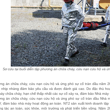
Sơ cứu tại buổi diễn tập phương án chữa cháy, cứu nạn cứu hộ và ứn
ng án chữa cháy, cứu nạn cứu hộ và ứng phó sự cố tràn dầu năm 202
g nhịp nhàng đảm bảo yêu cầu và được đánh giá cao. Do đặc thù hoạ
háy chữa cháy, hạn chế thấp nhất các sự cố xảy ra, đảm bảo Nhà máy đ
ơng án chữa cháy, cứu nạn cứu hộ và ứng phó sự cố tràn dầu Nhà
 đảm bảo nhà máy hoạt động an toàn. NT2 sản xuất kinh doanh tập trun
ng tác an toàn, sức khỏe, môi trường và phát triển bền vững. Năm 2