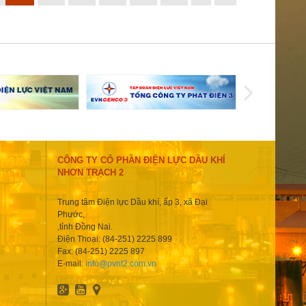
CÔNG TY CỔ PHẦN ĐIỆN LỰC DẦU KHÍ
NHƠN TRẠCH 2
Trung tâm Điện lực Dầu khí, ấp 3, xã Đại
Phước,
,tỉnh Đồng Nai.
Điện Thoại: (84-251) 2225 899
Fax: (84-251) 2225 897
E-mail:
info@pvnt2.com.vn