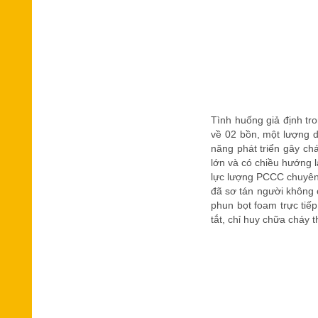
Tình huống giả định tro
về 02 bồn, một lượng dầ
năng phát triển gây ch
lớn và có chiều hướng 
lực lượng PCCC chuyên 
đã sơ tán người không c
phun bọt foam trực tiế
tắt, chỉ huy chữa cháy 