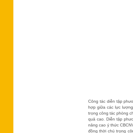
Công tác diễn tập phươ
hợp giữa các lực lượn
trọng công tác phòng c
quả cao. Diễn tập phư
nâng cao ý thức CBCNV,
đồng thời chú trọng cô