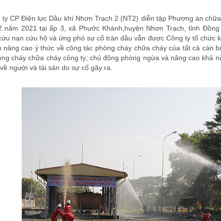
ty CP Điện lực Dầu khí Nhơn Trạch 2 (NT2) diễn tập Phương án chữa
 năm 2021 tại ấp 3, xã Phước Khánh,huyện Nhơn Trạch, tỉnh Đồng 
ứu nạn cứu hộ và ứng phó sự cố tràn dầu vẫn được Công ty tổ chức kịp
nâng cao ý thức về công tác phòng cháy chữa cháy của tất cả cán bộ
ng cháy chữa cháy công ty; chủ động phòng ngừa và nâng cao khả năng
ề người và tài sản do sự cố gây ra.