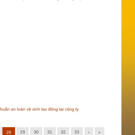
ấn an toàn vệ sinh lao động tại công ty
29
30
31
32
33
›
»
28