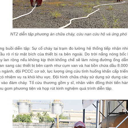
NT2 diễn tập phương án chữa cháy, cứu nạn cứu hộ và ứng phó
ng buồi diễn tập: Sự cố cháy tại trạm đo lường hệ thống tiếp nhận nh
u rò rỉ từ mặt bích của thiết bị ra bên ngoài. Do trời nắng nóng bốc 
áy lan rộng nếu không kịp thời khống chế sẽ làm nóng đường ống dẫ
lan sang các thiết bị bên cạnh như cụm van và hai bồn chứa dầu 8.000
ngành, đội PCCC cơ sở, lực lượng ứng cứu tình huống khẩn cấp triển
ó nhiệm vụ ra khỏi khu vực. Đội hình chữa cháy sử dụng sử dụng các b
p vào đám cháy. Tổ cứu thương gồm y sĩ, nhân viên đồng thời tiến h
thu gom phương tiện và họp rút kinh nghiệm quá trình diễn tập.