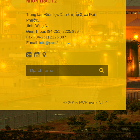
NHƠN TRẠCH 2
Trung tâm Điện lực Dầu khí, ấp 3, xã Đại
Phước,
,tỉnh Đồng Nai.
Điện Thoại: (84-251) 2225 899
Fax: (84-251) 2225 897
E-mail:
info@pvnt2.com.vn
© 2015 PVPower NT2.