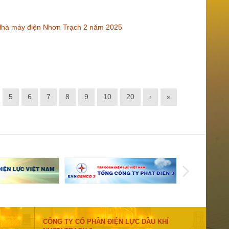
 Nhà máy điện Nhơn Trạch 2 năm 2025
5
6
7
8
9
10
20
›
»
CÔNG TY CỔ PHẦN ĐIỆN LỰC DẦU KHÍ