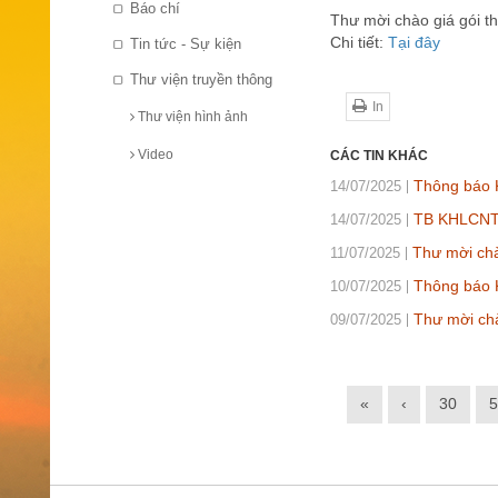
Báo chí
Thư mời chào giá gói 
Chi tiết:
Tại đây
Tin tức - Sự kiện
Thư viện truyền thông
In
Thư viện hình ảnh
Video
CÁC TIN KHÁC
Thông báo 
14/07/2025
TB KHLCNT 
14/07/2025
Thư mời chà
11/07/2025
Thông báo K
10/07/2025
Thư mời chào
09/07/2025
«
‹
30
5