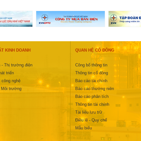
ẤT KINH DOANH
QUAN HỆ CỔ ĐÔNG
 - Thị trường điện
Công bố thông tin
át triển
Thông tin cổ đông
 công nghệ
Báo cáo tài chính
- Môi trường
Báo cáo thường niên
Báo cáo phân tích
Thông tin tài chính
Tài liệu lưu trữ
Điều lệ - Quy chế
Mẫu biểu