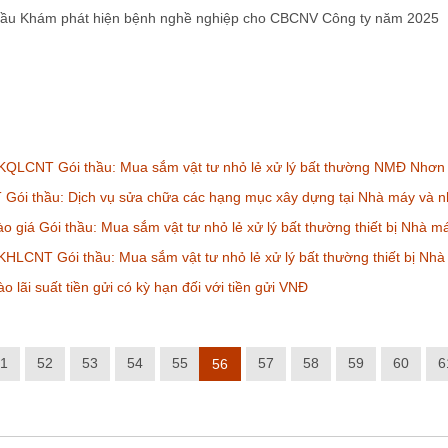
thầu Khám phát hiện bệnh nghề nghiệp cho CBCNV Công ty năm 2025
KQLCNT Gói thầu: Mua sắm vật tư nhỏ lẻ xử lý bất thường NMĐ Nhơn
Gói thầu: Dịch vụ sửa chữa các hạng mục xây dựng tại Nhà máy và n
o giá Gói thầu: Mua sắm vật tư nhỏ lẻ xử lý bất thường thiết bị Nhà 
HLCNT Gói thầu: Mua sắm vật tư nhỏ lẻ xử lý bất thường thiết bị Nh
 lãi suất tiền gửi có kỳ hạn đối với tiền gửi VNĐ
1
52
53
54
55
57
58
59
60
6
56