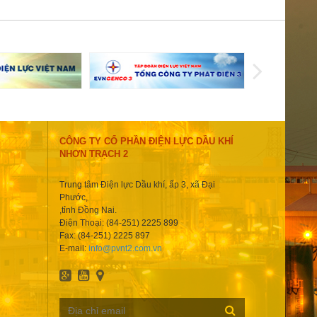
CÔNG TY CỔ PHẦN ĐIỆN LỰC DẦU KHÍ
NHƠN TRẠCH 2
Trung tâm Điện lực Dầu khí, ấp 3, xã Đại
Phước,
,tỉnh Đồng Nai.
Điện Thoại: (84-251) 2225 899
Fax: (84-251) 2225 897
E-mail:
info@pvnt2.com.vn