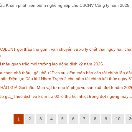
thầu Khám phát hiện bệnh nghề nghiệp cho CBCNV Công ty năm 2025
QLCNT gói thầu thu gom, vận chuyển và xử lý chất thải nguy hại, chấ
6
thầu quan trắc môi trường lao động định kỳ năm 2026
a chọn nhà thầu : gói thầu “Dịch vụ kiểm toán báo cáo tài chính lần đ
phần Điện lực Dầu khí Nhơn Trạch 2 cho năm tài chính kết thúc ngày 
ÀO GIÁ Gói thầu: Mua vật tư nhỏ lẻ phục vụ sản xuất đợt 5 năm 202
o giá_Thuê dịch vụ kiểm tra 02 lò thu hồi nhiệt trong đợt ngừng máy 
2
3
4
5
6
7
8
9
10
3
1