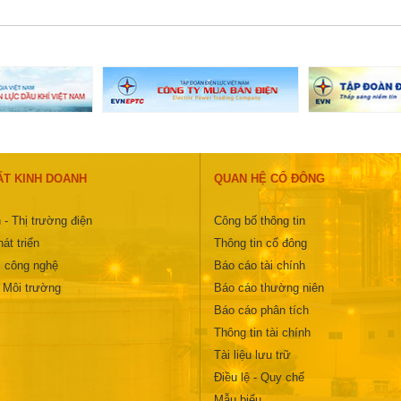
ẤT KINH DOANH
QUAN HỆ CỔ ĐÔNG
 - Thị trường điện
Công bố thông tin
át triển
Thông tin cổ đông
 công nghệ
Báo cáo tài chính
- Môi trường
Báo cáo thường niên
Báo cáo phân tích
Thông tin tài chính
Tài liệu lưu trữ
Điều lệ - Quy chế
Mẫu biểu