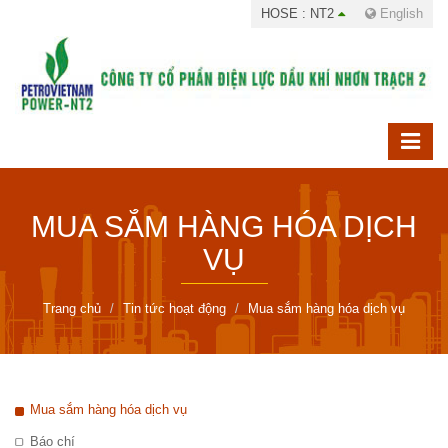
HOSE : NT2
English
MUA SẮM HÀNG HÓA DỊCH
VỤ
Trang chủ
Tin tức hoạt động
Mua sắm hàng hóa dịch vụ
Mua sắm hàng hóa dịch vụ
Báo chí