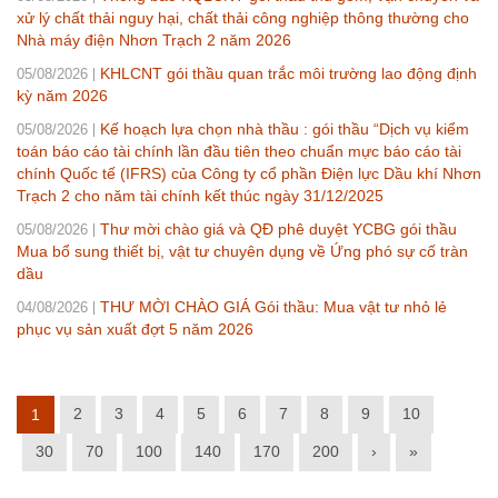
xử lý chất thải nguy hại, chất thải công nghiệp thông thường cho
Nhà máy điện Nhơn Trạch 2 năm 2026
KHLCNT gói thầu quan trắc môi trường lao động định
05/08/2026
kỳ năm 2026
Kế hoạch lựa chọn nhà thầu : gói thầu “Dịch vụ kiểm
05/08/2026
toán báo cáo tài chính lần đầu tiên theo chuẩn mực báo cáo tài
chính Quốc tế (IFRS) của Công ty cổ phần Điện lực Dầu khí Nhơn
Trạch 2 cho năm tài chính kết thúc ngày 31/12/2025
Thư mời chào giá và QĐ phê duyệt YCBG gói thầu
05/08/2026
Mua bổ sung thiết bị, vật tư chuyên dụng về Ứng phó sự cố tràn
dầu
THƯ MỜI CHÀO GIÁ Gói thầu: Mua vật tư nhỏ lẻ
04/08/2026
phục vụ sản xuất đợt 5 năm 2026
2
3
4
5
6
7
8
9
10
1
30
70
100
140
170
200
›
»