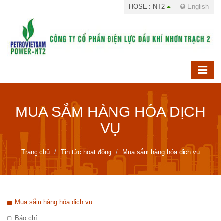
HOSE : NT2
English
MUA SẮM HÀNG HÓA DỊCH
VỤ
Trang chủ
Tin tức hoạt động
Mua sắm hàng hóa dịch vụ
Mua sắm hàng hóa dịch vụ
Báo chí