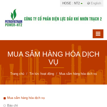
HOSE : NT2
English
MUA SẮM HÀNG HÓA DỊCH
VỤ
Trang chủ
Tin tức hoạt động
Mua sắm hàng hóa dịch vụ
Mua sắm hàng hóa dịch vụ
Báo chí