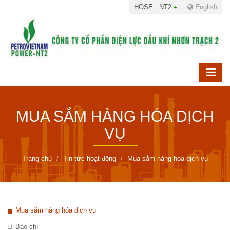
HOSE : NT2
English
MUA SẮM HÀNG HÓA DỊCH
VỤ
Trang chủ
Tin tức hoạt động
Mua sắm hàng hóa dịch vụ
Mua sắm hàng hóa dịch vụ
Báo chí