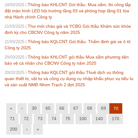
Thông báo KHLCNT Gói thầu: Mua sắm, thi công lắp
24/03/2025
đặt màn hình LED hội trường tầng 03 và phòng họp tầng 01 tòa
nhà Hành chính Công ty
Thư mời chào giá và YCBG Gói thầu Khám sức khỏe
21/03/2025
định kỳ cho CBCNV Công ty năm 2025
Thông báo KQLCNT Gói thầu: Thẩm định giá xe ô tô
21/03/2025
Công ty 2025
Thông báo KHLCNT gói thầu Mua sắm phương tiện
20/03/2025
bảo vệ cá nhân cho CBCNV Công ty năm 2025
Thông báo KQLCNT gói thầu Thuê dịch vụ thông
20/03/2025
quan thiết bị, vật tư và công cụ dụng cụ nhập khẩu phục vụ tiểu tu
và sản xuất NMĐ Nhơn Trạch 2 đợt 2025
«
‹
30
65
66
67
68
69
70
71
72
73
74
75
100
140
170
200
›
»