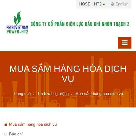
HOSE : NT2
English
MUA SẮM HÀNG HÓA DỊCH
VỤ
Trang chủ
Tin tức hoạt động
Mua sắm hàng hóa dịch vụ
Mua sắm hàng hóa dịch vụ
Báo chí