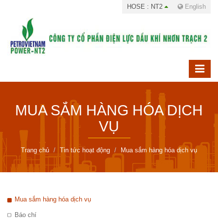
HOSE : NT2
English
MUA SẮM HÀNG HÓA DỊCH
VỤ
Trang chủ
Tin tức hoạt động
Mua sắm hàng hóa dịch vụ
Mua sắm hàng hóa dịch vụ
Báo chí