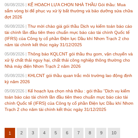
KẾ HOẠCH LỰA CHỌN NHÀ THẦU Gói thầu: Mua
06/08/2026
sắm vòng bi để phục vụ xử lý bất thường và bảo dưỡng sửa chữa
đợt 2026
Thư mời chào giá gói thầu Dịch vụ kiểm toán báo cáo
06/08/2026
tài chính lần đầu tiên theo chuẩn mực báo cáo tài chính Quốc tế
(IFRS) của Công ty cổ phần Điện lực Dầu khí Nhơn Trạch 2 cho
năm tài chính kết thúc ngày 31/12/2025
Thông báo KQLCNT gói thầu thu gom, vận chuyển và
05/08/2026
xử lý chất thải nguy hại, chất thải công nghiệp thông thường cho
Nhà máy điện Nhơn Trạch 2 năm 2026
KHLCNT gói thầu quan trắc môi trường lao động định
05/08/2026
kỳ năm 2026
Kế hoạch lựa chọn nhà thầu : gói thầu “Dịch vụ kiểm
05/08/2026
toán báo cáo tài chính lần đầu tiên theo chuẩn mực báo cáo tài
chính Quốc tế (IFRS) của Công ty cổ phần Điện lực Dầu khí Nhơn
Trạch 2 cho năm tài chính kết thúc ngày 31/12/2025
2
3
4
5
6
7
8
9
10
1