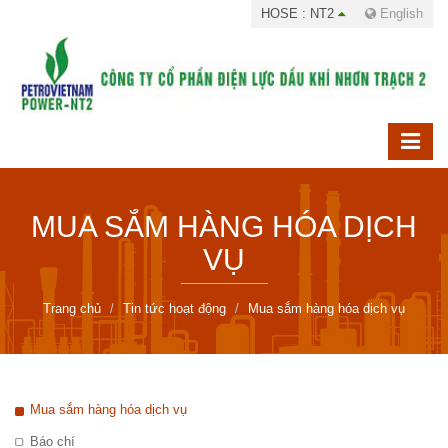
HOSE : NT2
English
MUA SẮM HÀNG HÓA DỊCH
VỤ
Trang chủ
Tin tức hoạt động
Mua sắm hàng hóa dịch vụ
Mua sắm hàng hóa dịch vụ
Báo chí