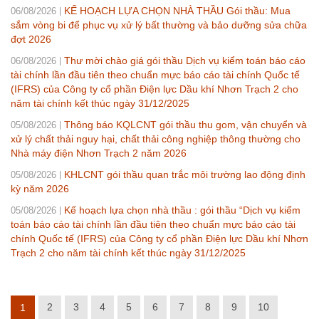
KẾ HOẠCH LỰA CHỌN NHÀ THẦU Gói thầu: Mua
06/08/2026
sắm vòng bi để phục vụ xử lý bất thường và bảo dưỡng sửa chữa
đợt 2026
Thư mời chào giá gói thầu Dịch vụ kiểm toán báo cáo
06/08/2026
tài chính lần đầu tiên theo chuẩn mực báo cáo tài chính Quốc tế
(IFRS) của Công ty cổ phần Điện lực Dầu khí Nhơn Trạch 2 cho
năm tài chính kết thúc ngày 31/12/2025
Thông báo KQLCNT gói thầu thu gom, vận chuyển và
05/08/2026
xử lý chất thải nguy hại, chất thải công nghiệp thông thường cho
Nhà máy điện Nhơn Trạch 2 năm 2026
KHLCNT gói thầu quan trắc môi trường lao động định
05/08/2026
kỳ năm 2026
Kế hoạch lựa chọn nhà thầu : gói thầu “Dịch vụ kiểm
05/08/2026
toán báo cáo tài chính lần đầu tiên theo chuẩn mực báo cáo tài
chính Quốc tế (IFRS) của Công ty cổ phần Điện lực Dầu khí Nhơn
Trạch 2 cho năm tài chính kết thúc ngày 31/12/2025
2
3
4
5
6
7
8
9
10
1