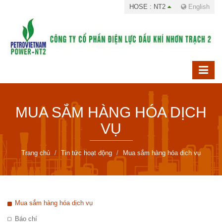
HOSE : NT2
English
MUA SẮM HÀNG HÓA DỊCH
VỤ
Trang chủ
Tin tức hoạt động
Mua sắm hàng hóa dịch vụ
Mua sắm hàng hóa dịch vụ
Báo chí