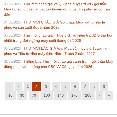
Thư mời chào giá và QĐ phê duyệt YCBG gói thầu
05/08/2026
Mua bổ sung thiết bị, vật tư chuyên dụng về Ứng phó sự cố tràn
dầu
THƯ MỜI CHÀO GIÁ Gói thầu: Mua vật tư nhỏ lẻ
04/08/2026
phục vụ sản xuất đợt 5 năm 2026
Thư mời chào giá_Thuê dịch vụ kiểm tra 02 lò thu hồi
03/08/2026
nhiệt trong đợt ngừng máy cuối tháng 08/2026
THƯ MỜI BÁO GIÁ V/v: Mua sắm lọc gió Tuabin khí
03/08/2026
phục vụ Tiểu tu Nhà máy điện Nhơn Trạch 2 năm 2027
Thông báo Thư mời chào giá cạnh tranh gói thầu May
31/07/2026
đồng phục văn phòng cho CBCNV Công ty năm 2026
«
‹
1
3
4
5
6
7
8
9
2
10
30
70
100
140
170
200
›
»