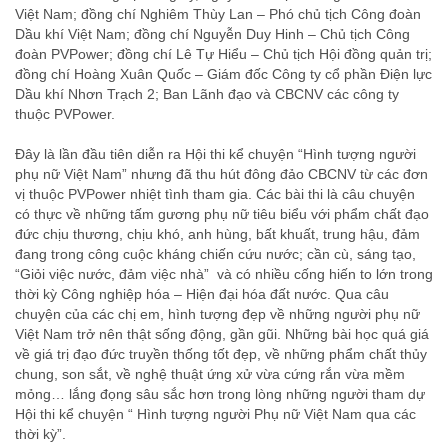
Việt Nam; đồng chí Nghiêm Thùy Lan – Phó chủ tịch Công đoàn
Dầu khí Việt Nam; đồng chí Nguyễn Duy Hinh – Chủ tịch Công
đoàn PVPower; đồng chí Lê Tự Hiểu – Chủ tịch Hội đồng quản trị;
đồng chí Hoàng Xuân Quốc – Giám đốc Công ty cổ phần Điện lực
Dầu khí Nhơn Trạch 2; Ban Lãnh đạo và CBCNV các công ty
thuộc PVPower.
Đây là lần đầu tiên diễn ra Hội thi kể chuyện “Hình tượng người
phụ nữ Việt Nam” nhưng đã thu hút đông đảo CBCNV từ các đơn
vị thuộc PVPower nhiệt tình tham gia. Các bài thi là câu chuyện
có thực về những tấm gương phụ nữ tiêu biểu với phẩm chất đạo
đức chịu thương, chịu khó, anh hùng, bất khuất, trung hậu, đảm
đang trong công cuộc kháng chiến cứu nước; cần cù, sáng tạo,
“Giỏi việc nước, đảm việc nhà” và có nhiều cống hiến to lớn trong
thời kỳ Công nghiệp hóa – Hiện đại hóa đất nước. Qua câu
chuyện của các chị em, hình tượng đẹp về những người phụ nữ
Việt Nam trở nên thật sống động, gần gũi. Những bài học quá giá
về giá trị đạo đức truyền thống tốt đẹp, về những phẩm chất thủy
chung, son sắt, về nghệ thuật ứng xử vừa cứng rắn vừa mềm
mỏng… lắng đọng sâu sắc hơn trong lòng những người tham dự
Hội thi kể chuyện “ Hình tượng người Phụ nữ Việt Nam qua các
thời kỳ”.