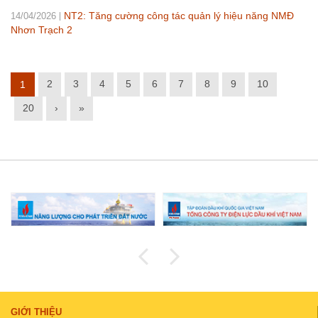
NT2: Tăng cường công tác quản lý hiệu năng NMĐ
14/04/2026
Nhơn Trạch 2
2
3
4
5
6
7
8
9
10
1
20
›
»
GIỚI THIỆU