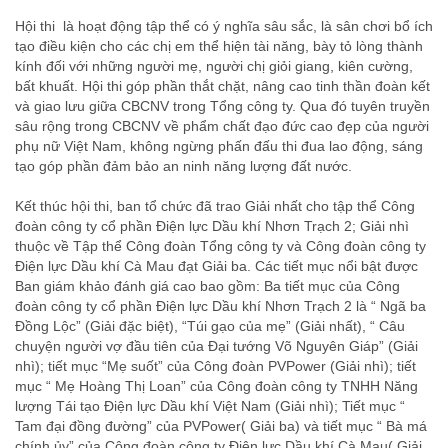
Hội thi là hoạt động tập thể có ý nghĩa sâu sắc, là sân chơi bổ ích
tạo điều kiện cho các chị em thể hiện tài năng, bày tỏ lòng thành
kính đối với những người mẹ, người chị giỏi giang, kiên cường,
bất khuất. Hội thi góp phần thắt chặt, nâng cao tinh thần đoàn kết
và giao lưu giữa CBCNV trong Tổng công ty. Qua đó tuyên truyền
sâu rộng trong CBCNV về phẩm chất đạo đức cao đẹp của người
phụ nữ Việt Nam, không ngừng phấn đấu thi đua lao động, sáng
tạo góp phần đảm bảo an ninh năng lượng đất nước.
Kết thúc hội thi, ban tổ chức đã trao Giải nhất cho tập thể Công
đoàn công ty cổ phần Điện lực Dầu khí Nhơn Trạch 2; Giải nhì
thuộc về Tập thể Công đoàn Tổng công ty và Công đoàn công ty
Điện lực Dầu khí Cà Mau đạt Giải ba. Các tiết mục nổi bật được
Ban giám khảo đánh giá cao bao gồm: Ba tiết mục của Công
đoàn công ty cổ phần Điện lực Dầu khí Nhơn Trạch 2 là “ Ngã ba
Đồng Lộc” (Giải đặc biệt), “Túi gạo của mẹ” (Giải nhất), “ Câu
chuyện người vợ đầu tiên của Đại tướng Võ Nguyên Giáp” (Giải
nhì); tiết mục “Mẹ suốt” của Công đoàn PVPower (Giải nhì); tiết
mục “ Mẹ Hoàng Thị Loan” của Công đoàn công ty TNHH Năng
lượng Tái tạo Điện lực Dầu khí Việt Nam (Giải nhì); Tiết mục “
Tam đại đồng đường” của PVPower( Giải ba) và tiết mục “ Bà má
chính ủy” của Công đoàn công ty Điện lực Dầu khí Cà Mau( Giải