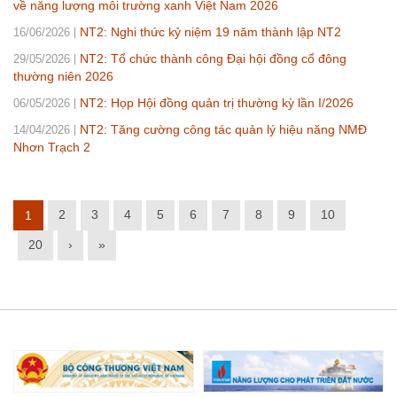
về năng lượng môi trường xanh Việt Nam 2026
NT2: Nghi thức kỷ niệm 19 năm thành lập NT2
16/06/2026
NT2: Tổ chức thành công Đại hội đồng cổ đông
29/05/2026
thường niên 2026
NT2: Họp Hội đồng quản trị thường kỳ lần I/2026
06/05/2026
NT2: Tăng cường công tác quản lý hiệu năng NMĐ
14/04/2026
Nhơn Trạch 2
2
3
4
5
6
7
8
9
10
1
20
›
»