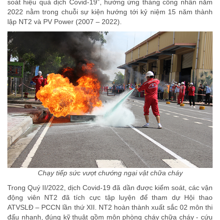
soát hiệu quả dịch Covid-19”, hưởng ứng tháng công nhân năm
2022 nằm trong chuỗi sự kiện hướng tới kỷ niệm 15 năm thành
lập NT2 và PV Power (2007 – 2022).
Chạy tiếp sức vượt chướng ngại vật chữa cháy
Trong Quý II/2022, dịch Covid-19 đã dần được kiểm soát, các vận
động viên NT2 đã tích cực tập luyện để tham dự Hội thao
ATVSLĐ – PCCN lần thứ XII. NT2 hoàn thành xuất sắc 02 môn thi
đấu nhanh, đúng kỹ thuật gồm môn phòng cháy chữa cháy - cứu