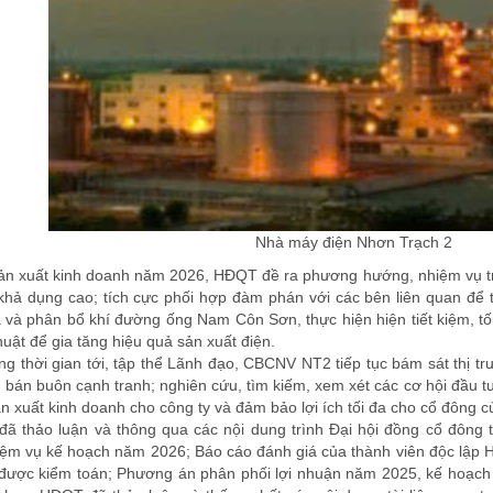
Nhà máy điện Nhơn Trạch 2
ản xuất kinh doanh năm 2026, HĐQT đề ra phương hướng, nhiệm vụ t
 khả dụng cao; tích cực phối hợp đàm phán với các bên liên quan để t
 và phân bổ khí đường ống Nam Côn Sơn, thực hiện hiện tiết kiệm, tối
huật để gia tăng hiệu quả sản xuất điện.
g thời gian tới, tập thể Lãnh đạo, CBCNV NT2 tiếp tục bám sát thị tr
n bán buôn cạnh tranh; nghiên cứu, tìm kiếm, xem xét các cơ hội đầu t
ản xuất kinh doanh cho công ty và đảm bảo lợi ích tối đa cho cổ đông 
đã thảo luận và thông qua các nội dung trình Đại hội đồng cổ đông
m vụ kế hoạch năm 2026; Báo cáo đánh giá của thành viên độc lập Hộ
 được kiểm toán; Phương án phân phối lợi nhuận năm 2025, kế hoạch