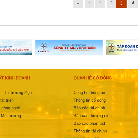
«
‹
1
2
4
3
ẤT KINH DOANH
QUAN HỆ CỔ ĐÔNG
 - Thị trường điện
Công bố thông tin
át triển
Thông tin cổ đông
 công nghệ
Báo cáo tài chính
- Môi trường
Báo cáo thường niên
Báo cáo phân tích
Thông tin tài chính