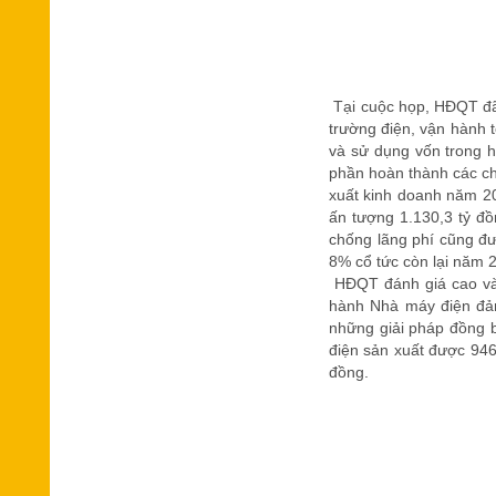
Tại cuộc họp, HĐQT đã 
trường điện, vận hành t
và sử dụng vốn trong h
phần hoàn thành các ch
xuất kinh doanh năm 202
ấn tượng 1.130,3 tỷ đ
chống lãng phí cũng đượ
8% cổ tức còn lại năm 2
HĐQT đánh giá cao và 
hành Nhà máy điện đảm
những giải pháp đồng b
điện sản xuất được 946
đồng.