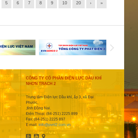
5
6
7
8
9
10
20
›
»
CÔNG TY CỔ PHẦN ĐIỆN LỰC DẦU KHÍ
NHƠN TRẠCH 2
Trung tâm Điện lực Dầu khí, ấp 3, xã Đại
Phước,
,tỉnh Đồng Nai.
Điện Thoại: (84-251) 2225 899
Fax: (84-251) 2225 897
E-mail:
info@pvnt2.com.vn