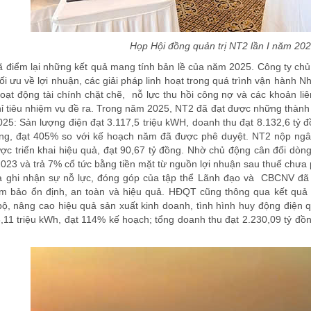
Họp Hội đồng quản trị NT2 lần I năm 20
điểm lại những kết quả mang tính bản lề của năm 2025. Công ty chủ 
ối ưu về lợi nhuận, các giải pháp linh hoạt trong quá trình vận hành 
oạt động tài chính chặt chẽ, nỗ lực thu hồi công nợ và các khoản 
ỉ tiêu nhiệm vụ đề ra. Trong năm 2025, NT2 đã đạt được những thành 
5: Sản lượng điện đạt 3.117,5 triệu kWH, doanh thu đạt 8.132,6 tỷ đồn
ồng, đạt 405% so với kế hoạch năm đã được phê duyệt. NT2 nộp ngân
c triển khai hiệu quả, đạt 90,67 tỷ đồng. Nhờ chủ động cân đối dòng 
023 và trả 7% cổ tức bằng tiền mặt từ nguồn lợi nhuận sau thuế chưa p
ghi nhận sự nỗ lực, đóng góp của tập thể Lãnh đạo và CBCNV đã t
 bảo ổn định, an toàn và hiệu quả. HĐQT cũng thông qua kết quả s
ộ, nâng cao hiệu quả sản xuất kinh doanh, tình hình huy động điện q
,11 triệu kWh, đạt 114% kế hoạch; tổng doanh thu đạt 2.230,09 tỷ đồn