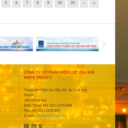
5
6
7
8
9
10
20
›
»
CÔNG TY CỔ PHẦN ĐIỆN LỰC DẦU KHÍ
NHƠN TRẠCH 2
Trung tâm Điện lực Dầu khí, ấp 3, xã Đại
Phước,
,tỉnh Đồng Nai.
Điện Thoại: (84-251) 2225 899
Fax: (84-251) 2225 897
E-mail:
info@pvnt2.com.vn