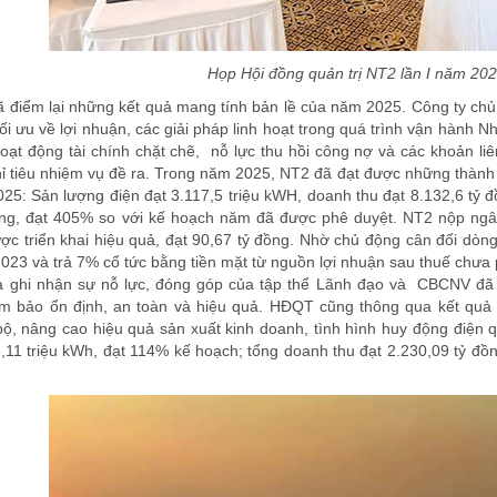
Họp Hội đồng quản trị NT2 lần I năm 20
điểm lại những kết quả mang tính bản lề của năm 2025. Công ty chủ 
ối ưu về lợi nhuận, các giải pháp linh hoạt trong quá trình vận hành 
oạt động tài chính chặt chẽ, nỗ lực thu hồi công nợ và các khoản 
ỉ tiêu nhiệm vụ đề ra. Trong năm 2025, NT2 đã đạt được những thành 
5: Sản lượng điện đạt 3.117,5 triệu kWH, doanh thu đạt 8.132,6 tỷ đồn
ồng, đạt 405% so với kế hoạch năm đã được phê duyệt. NT2 nộp ngân
c triển khai hiệu quả, đạt 90,67 tỷ đồng. Nhờ chủ động cân đối dòng 
023 và trả 7% cổ tức bằng tiền mặt từ nguồn lợi nhuận sau thuế chưa p
ghi nhận sự nỗ lực, đóng góp của tập thể Lãnh đạo và CBCNV đã t
 bảo ổn định, an toàn và hiệu quả. HĐQT cũng thông qua kết quả s
ộ, nâng cao hiệu quả sản xuất kinh doanh, tình hình huy động điện q
,11 triệu kWh, đạt 114% kế hoạch; tổng doanh thu đạt 2.230,09 tỷ đồn