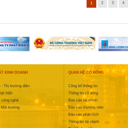
2
3
4
1
ẤT KINH DOANH
QUAN HỆ CỔ ĐÔNG
 - Thị trường điện
Công bố thông tin
át triển
Thông tin cổ đông
 công nghệ
Báo cáo tài chính
- Môi trường
Báo cáo thường niên
Báo cáo phân tích
Thông tin tài chính