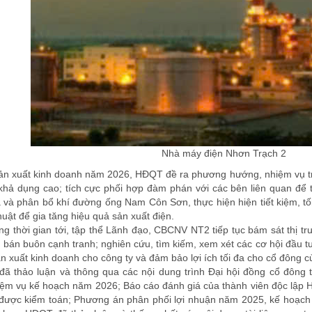
Nhà máy điện Nhơn Trạch 2
ản xuất kinh doanh năm 2026, HĐQT đề ra phương hướng, nhiệm vụ t
 khả dụng cao; tích cực phối hợp đàm phán với các bên liên quan để t
 và phân bổ khí đường ống Nam Côn Sơn, thực hiện hiện tiết kiệm, tối
huật để gia tăng hiệu quả sản xuất điện.
g thời gian tới, tập thể Lãnh đạo, CBCNV NT2 tiếp tục bám sát thị tr
n bán buôn cạnh tranh; nghiên cứu, tìm kiếm, xem xét các cơ hội đầu t
ản xuất kinh doanh cho công ty và đảm bảo lợi ích tối đa cho cổ đông 
đã thảo luận và thông qua các nội dung trình Đại hội đồng cổ đông
m vụ kế hoạch năm 2026; Báo cáo đánh giá của thành viên độc lập Hộ
 được kiểm toán; Phương án phân phối lợi nhuận năm 2025, kế hoạch