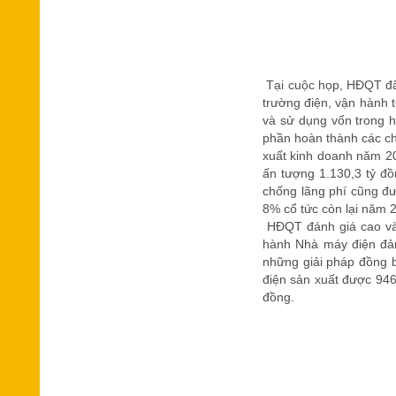
Tại cuộc họp, HĐQT đã 
trường điện, vận hành t
và sử dụng vốn trong h
phần hoàn thành các ch
xuất kinh doanh năm 202
ấn tượng 1.130,3 tỷ đ
chống lãng phí cũng đượ
8% cổ tức còn lại năm 2
HĐQT đánh giá cao và 
hành Nhà máy điện đảm
những giải pháp đồng b
điện sản xuất được 946
đồng.