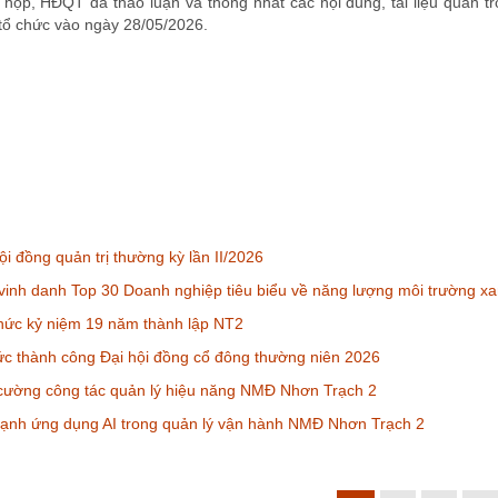
i họp, HĐQT đã thảo luận và thống nhất các nội dung, tài liệu quan t
tổ chức vào ngày 28/05/2026.
i đồng quản trị thường kỳ lần II/2026
inh danh Top 30 Doanh nghiệp tiêu biểu về năng lượng môi trường x
hức kỷ niệm 19 năm thành lập NT2
c thành công Đại hội đồng cổ đông thường niên 2026
cường công tác quản lý hiệu năng NMĐ Nhơn Trạch 2
ạnh ứng dụng AI trong quản lý vận hành NMĐ Nhơn Trạch 2