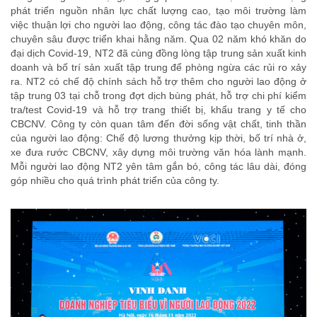
phát triển nguồn nhân lực chất lượng cao, tạo môi trường làm
việc thuận lợi cho người lao động, công tác đào tạo chuyên môn,
chuyên sâu được triển khai hằng năm. Qua 02 năm khó khăn do
đại dịch Covid-19, NT2 đã cùng đồng lòng tập trung sản xuất kinh
doanh và bố trí sản xuất tập trung để phòng ngừa các rủi ro xảy
ra. NT2 có chế độ chính sách hỗ trợ thêm cho người lao động ở
tập trung 03 tại chỗ trong đợt dịch bùng phát, hỗ trợ chi phí kiểm
tra/test Covid-19 và hỗ trợ trang thiết bị, khẩu trang y tế cho
CBCNV. Công ty còn quan tâm đến đời sống vật chất, tinh thần
của người lao động: Chế độ lương thưởng kịp thời, bố trí nhà ở,
xe đưa rước CBCNV, xây dựng môi trường văn hóa lành mạnh.
Mỗi người lao động NT2 yên tâm gắn bó, công tác lâu dài, đóng
góp nhiều cho quá trình phát triển của công ty.