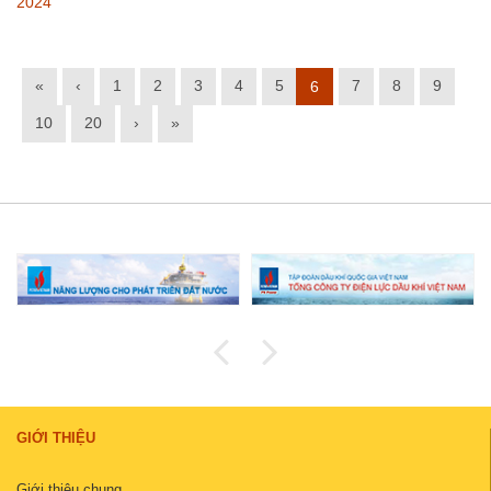
2024
«
‹
1
2
3
4
5
7
8
9
6
10
20
›
»
GIỚI THIỆU
Giới thiệu chung