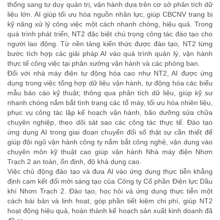
thống sang tư duy quản trị, vận hành dựa trên cơ sở phân tích dữ
liệu lớn. AI giúp tối ưu hóa nguồn nhân lực, giúp CBCNV trang bị
kỹ năng xử lý công việc một cách nhanh chóng, hiệu quả. Trong
quá trình phát triển, NT2 đặc biệt chú trọng công tác đào tạo cho
người lao động. Từ nền tảng kiến thức được đào tạo, NT2 từng
bước tích hợp các giải pháp AI vào quá trình quản lý, vận hành
thực tế công việc tại phân xưởng vận hành và các phòng ban.
Đối với nhà máy điện tự động hóa cao như NT2, AI được ứng
dụng trong việc tổng hợp dữ liệu vận hành, tự động hóa các biểu
mẫu báo cáo kỹ thuật; thông qua phân tích dữ liệu, giúp kỹ sư
nhanh chóng nắm bắt tình trạng các tổ máy, tối ưu hóa nhiên liệu,
phục vụ công tác lập kế hoạch vận hành, bão dưỡng sửa chữa
chuyên nghiệp, theo dõi sát sao các công tác thực tế. Đào tạo
ứng dụng AI trong giai đoạn chuyển đổi số thật sự cần thiết để
giúp đội ngũ vận hành công ty nắm bắt công nghệ, vận dụng vào
chuyên môn kỹ thuật cao giúp vận hành Nhà máy điện Nhơn
Trạch 2 an toàn, ổn định, độ khả dụng cao.
Việc chủ động đào tạo và đưa AI vào ứng dụng thực tiễn khẳng
định cam kết đổi mới sáng tạo của Công ty Cổ phần Điện lực Dầu
khí Nhơn Trạch 2. Đào tạo, học hỏi và ứng dụng thực tiễn một
cách bài bản và linh hoạt, góp phần tiết kiệm chi phí, giúp NT2
hoạt động hiệu quả, hoàn thành kế hoạch sản xuất kinh doanh đã