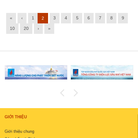
«
‹
1
3
4
5
6
7
8
9
2
10
20
›
»
GIỚI THIỆU
Giới thiệu chung