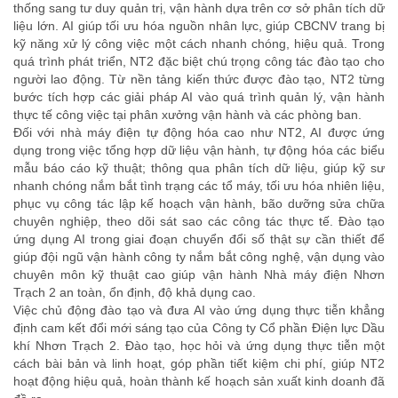
thống sang tư duy quản trị, vận hành dựa trên cơ sở phân tích dữ
liệu lớn. AI giúp tối ưu hóa nguồn nhân lực, giúp CBCNV trang bị
kỹ năng xử lý công việc một cách nhanh chóng, hiệu quả. Trong
quá trình phát triển, NT2 đặc biệt chú trọng công tác đào tạo cho
người lao động. Từ nền tảng kiến thức được đào tạo, NT2 từng
bước tích hợp các giải pháp AI vào quá trình quản lý, vận hành
thực tế công việc tại phân xưởng vận hành và các phòng ban.
Đối với nhà máy điện tự động hóa cao như NT2, AI được ứng
dụng trong việc tổng hợp dữ liệu vận hành, tự động hóa các biểu
mẫu báo cáo kỹ thuật; thông qua phân tích dữ liệu, giúp kỹ sư
nhanh chóng nắm bắt tình trạng các tổ máy, tối ưu hóa nhiên liệu,
phục vụ công tác lập kế hoạch vận hành, bão dưỡng sửa chữa
chuyên nghiệp, theo dõi sát sao các công tác thực tế. Đào tạo
ứng dụng AI trong giai đoạn chuyển đổi số thật sự cần thiết để
giúp đội ngũ vận hành công ty nắm bắt công nghệ, vận dụng vào
chuyên môn kỹ thuật cao giúp vận hành Nhà máy điện Nhơn
Trạch 2 an toàn, ổn định, độ khả dụng cao.
Việc chủ động đào tạo và đưa AI vào ứng dụng thực tiễn khẳng
định cam kết đổi mới sáng tạo của Công ty Cổ phần Điện lực Dầu
khí Nhơn Trạch 2. Đào tạo, học hỏi và ứng dụng thực tiễn một
cách bài bản và linh hoạt, góp phần tiết kiệm chi phí, giúp NT2
hoạt động hiệu quả, hoàn thành kế hoạch sản xuất kinh doanh đã