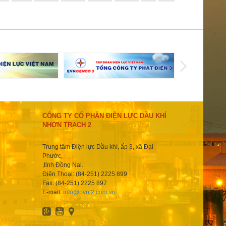
CÔNG TY CỔ PHẦN ĐIỆN LỰC DẦU KHÍ
NHƠN TRẠCH 2
Trung tâm Điện lực Dầu khí, ấp 3, xã Đại
Phước,
,tỉnh Đồng Nai.
Điện Thoại: (84-251) 2225 899
Fax: (84-251) 2225 897
E-mail:
info@pvnt2.com.vn