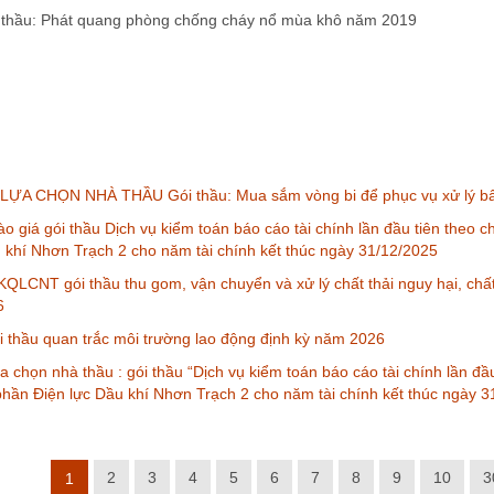
 thầu: Phát quang phòng chống cháy nổ mùa khô năm 2019
ỰA CHỌN NHÀ THẦU Gói thầu: Mua sắm vòng bi để phục vụ xử lý bấ
o giá gói thầu Dịch vụ kiểm toán báo cáo tài chính lần đầu tiên theo
u khí Nhơn Trạch 2 cho năm tài chính kết thúc ngày 31/12/2025
QLCNT gói thầu thu gom, vận chuyển và xử lý chất thải nguy hại, chấ
6
thầu quan trắc môi trường lao động định kỳ năm 2026
a chọn nhà thầu : gói thầu “Dịch vụ kiểm toán báo cáo tài chính lần đ
phần Điện lực Dầu khí Nhơn Trạch 2 cho năm tài chính kết thúc ngày 
2
3
4
5
6
7
8
9
10
3
1