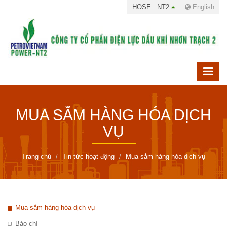
HOSE : NT2
English
MUA SẮM HÀNG HÓA DỊCH
VỤ
Trang chủ
Tin tức hoạt động
Mua sắm hàng hóa dịch vụ
Mua sắm hàng hóa dịch vụ
Báo chí