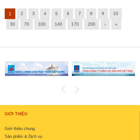
2
3
4
5
6
7
8
9
10
1
30
70
100
140
170
200
›
»
GIỚI THIỆU
Giới thiệu chung
Sản phẩm & Dịch vụ