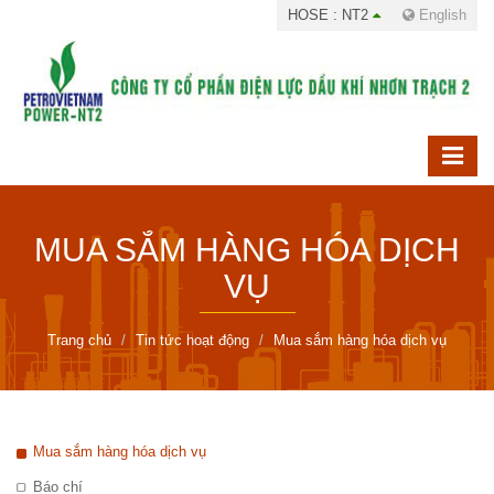
HOSE : NT2
English
MUA SẮM HÀNG HÓA DỊCH
VỤ
Trang chủ
Tin tức hoạt động
Mua sắm hàng hóa dịch vụ
Mua sắm hàng hóa dịch vụ
Báo chí