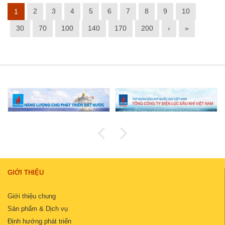
2
3
4
5
6
7
8
9
10
1
30
70
100
140
170
200
›
»
GIỚI THIỆU
Giới thiệu chung
Sản phẩm & Dịch vụ
Định hướng phát triển