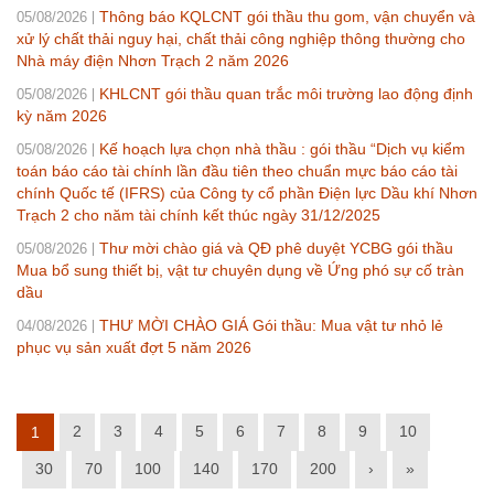
Thông báo KQLCNT gói thầu thu gom, vận chuyển và
05/08/2026
xử lý chất thải nguy hại, chất thải công nghiệp thông thường cho
Nhà máy điện Nhơn Trạch 2 năm 2026
KHLCNT gói thầu quan trắc môi trường lao động định
05/08/2026
kỳ năm 2026
Kế hoạch lựa chọn nhà thầu : gói thầu “Dịch vụ kiểm
05/08/2026
toán báo cáo tài chính lần đầu tiên theo chuẩn mực báo cáo tài
chính Quốc tế (IFRS) của Công ty cổ phần Điện lực Dầu khí Nhơn
Trạch 2 cho năm tài chính kết thúc ngày 31/12/2025
Thư mời chào giá và QĐ phê duyệt YCBG gói thầu
05/08/2026
Mua bổ sung thiết bị, vật tư chuyên dụng về Ứng phó sự cố tràn
dầu
THƯ MỜI CHÀO GIÁ Gói thầu: Mua vật tư nhỏ lẻ
04/08/2026
phục vụ sản xuất đợt 5 năm 2026
2
3
4
5
6
7
8
9
10
1
30
70
100
140
170
200
›
»