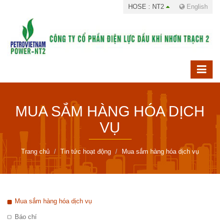
HOSE : NT2
English
MUA SẮM HÀNG HÓA DỊCH
VỤ
Trang chủ
Tin tức hoạt động
Mua sắm hàng hóa dịch vụ
Mua sắm hàng hóa dịch vụ
Báo chí