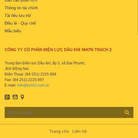
Báo cáo phân tích
Thông tin tài chính
Tài liệu lưu trữ
Điều lệ - Quy chế
Mẫu biểu
CÔNG TY CỔ PHẦN ĐIỆN LỰC DẦU KHÍ NHƠN TRẠCH 2
Trung tâm Điện lực Dầu khí, ấp 3, xã Đại Phước,
,tỉnh Đồng Nai.
Điện Thoại: (84-251) 2225 899
Fax: (84-251) 2225 897
E-mail:
info@pvnt2.com.vn
Trang chủ
Liên hệ