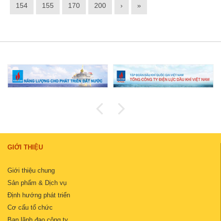
154
155
170
200
›
»
GIỚI THIỆU
Giới thiệu chung
Sản phẩm & Dịch vụ
Định hướng phát triển
Cơ cấu tổ chức
Ban lãnh đạo công ty