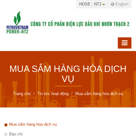
HOSE : NT2
English
MUA SẮM HÀNG HÓA DỊCH
VỤ
Trang chủ
Tin tức hoạt động
Mua sắm hàng hóa dịch vụ
Mua sắm hàng hóa dịch vụ
Báo chí