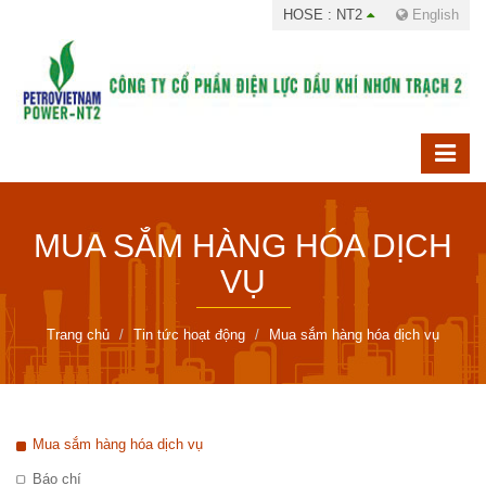
HOSE : NT2
English
MUA SẮM HÀNG HÓA DỊCH
VỤ
Trang chủ
Tin tức hoạt động
Mua sắm hàng hóa dịch vụ
Mua sắm hàng hóa dịch vụ
Báo chí