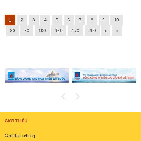
2
3
4
5
6
7
8
9
10
1
30
70
100
140
170
200
›
»
GIỚI THIỆU
Giới thiệu chung