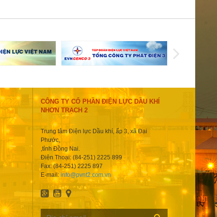
CÔNG TY CỔ PHẦN ĐIỆN LỰC DẦU KHÍ
NHƠN TRẠCH 2
Trung tâm Điện lực Dầu khí, ấp 3, xã Đại
Phước,
,tỉnh Đồng Nai.
Điện Thoại: (84-251) 2225 899
Fax: (84-251) 2225 897
E-mail:
info@pvnt2.com.vn