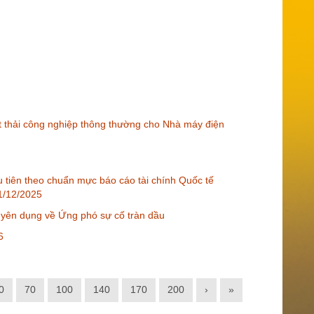
t thải công nghiệp thông thường cho Nhà máy điện
ầu tiên theo chuẩn mực báo cáo tài chính Quốc tế
31/12/2025
uyên dụng về Ứng phó sự cố tràn dầu
6
0
70
100
140
170
200
›
»