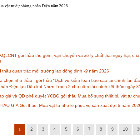
ua vật tư dự phòng phần Điện năm 2026
QLCNT gói thầu thu gom, vận chuyển và xử lý chất thải nguy hại, chấ
6
thầu quan trắc môi trường lao động định kỳ năm 2026
a chọn nhà thầu : gói thầu “Dịch vụ kiểm toán báo cáo tài chính lần đ
phần Điện lực Dầu khí Nhơn Trạch 2 cho năm tài chính kết thúc ngày 
o giá và QĐ phê duyệt YCBG gói thầu Mua bổ sung thiết bị, vật tư ch
ÀO GIÁ Gói thầu: Mua vật tư nhỏ lẻ phục vụ sản xuất đợt 5 năm 202
2
3
4
5
6
7
8
9
10
3
1