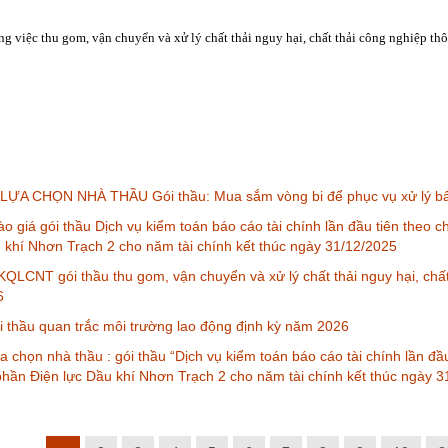
ng việc thu gom, vận chuyển và xử lý chất thải nguy hại, chất thải công nghiệp t
ỰA CHỌN NHÀ THẦU Gói thầu: Mua sắm vòng bi để phục vụ xử lý bấ
o giá gói thầu Dịch vụ kiểm toán báo cáo tài chính lần đầu tiên theo
u khí Nhơn Trạch 2 cho năm tài chính kết thúc ngày 31/12/2025
QLCNT gói thầu thu gom, vận chuyển và xử lý chất thải nguy hại, chấ
6
thầu quan trắc môi trường lao động định kỳ năm 2026
a chọn nhà thầu : gói thầu “Dịch vụ kiểm toán báo cáo tài chính lần đ
phần Điện lực Dầu khí Nhơn Trạch 2 cho năm tài chính kết thúc ngày 