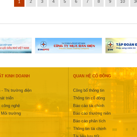
2
3
4
5
6
7
8
9
10
3
1
ẤT KINH DOANH
QUAN HỆ CỔ ĐÔNG
 - Thị trường điện
Công bố thông tin
át triển
Thông tin cổ đông
 công nghệ
Báo cáo tài chính
- Môi trường
Báo cáo thường niên
Báo cáo phân tích
Thông tin tài chính
Tài liệu lưu trữ