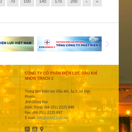
0
70
100
140
170
200
›
»
CÔNG TY CỔ PHẦN ĐIỆN LỰC DẦU KHÍ
NHƠN TRẠCH 2
Trung tâm Điện lực Dầu khí, ấp 3, xã Đại
Phước,
,tỉnh Đồng Nai.
Điện Thoại: (84-251) 2225 899
Fax: (84-251) 2225 897
E-mail:
info@pvnt2.com.vn