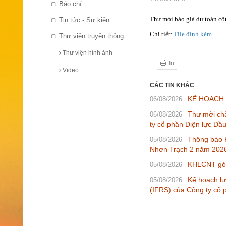
Báo chí
Thư mời báo giá dự toán cô
Tin tức - Sự kiện
Chi tiết:
File đính kèm
Thư viện truyền thông
Thư viện hình ảnh
In
Video
CÁC TIN KHÁC
KẾ HOẠCH L
06/08/2026
Thư mời chà
06/08/2026
ty cổ phần Điện lực Dầ
Thông báo K
05/08/2026
Nhơn Trạch 2 năm 202
KHLCNT gói 
05/08/2026
Kế hoạch lự
05/08/2026
(IFRS) của Công ty cổ 