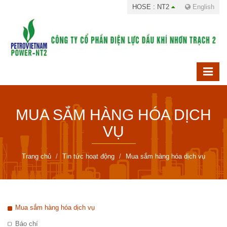
HOSE : NT2
English
MUA SẮM HÀNG HÓA DỊCH
VỤ
Trang chủ
Tin tức hoạt động
Mua sắm hàng hóa dịch vụ
Mua sắm hàng hóa dịch vụ
Báo chí