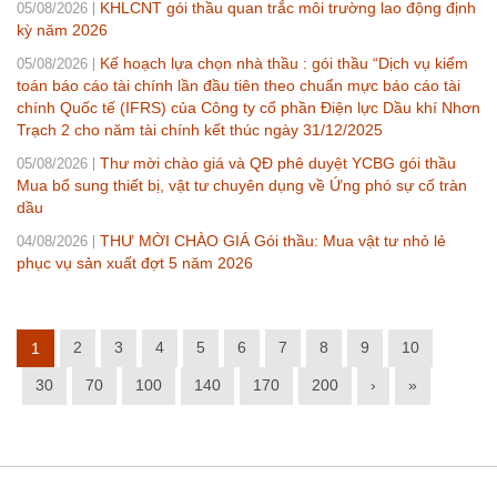
KHLCNT gói thầu quan trắc môi trường lao động định
05/08/2026
kỳ năm 2026
Kế hoạch lựa chọn nhà thầu : gói thầu “Dịch vụ kiểm
05/08/2026
toán báo cáo tài chính lần đầu tiên theo chuẩn mực báo cáo tài
chính Quốc tế (IFRS) của Công ty cổ phần Điện lực Dầu khí Nhơn
Trạch 2 cho năm tài chính kết thúc ngày 31/12/2025
Thư mời chào giá và QĐ phê duyệt YCBG gói thầu
05/08/2026
Mua bổ sung thiết bị, vật tư chuyên dụng về Ứng phó sự cố tràn
dầu
THƯ MỜI CHÀO GIÁ Gói thầu: Mua vật tư nhỏ lẻ
04/08/2026
phục vụ sản xuất đợt 5 năm 2026
2
3
4
5
6
7
8
9
10
1
30
70
100
140
170
200
›
»