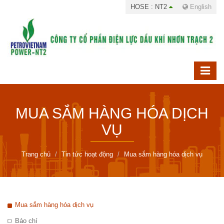
HOSE : NT2
English
MUA SẮM HÀNG HÓA DỊCH
VỤ
Trang chủ
Tin tức hoạt động
Mua sắm hàng hóa dịch vụ
Mua sắm hàng hóa dịch vụ
Báo chí