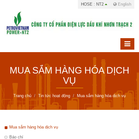
HOSE : NT2
English
MUA SẮM HÀNG HÓA DỊCH
VỤ
Trang chủ
Tin tức hoạt động
Mua sắm hàng hóa dịch vụ
Mua sắm hàng hóa dịch vụ
Báo chí