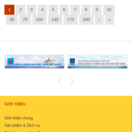
2
3
4
5
6
7
8
9
10
1
30
70
100
140
170
200
›
»
GIỚI THIỆU
Giới thiệu chung
Sản phẩm & Dịch vụ