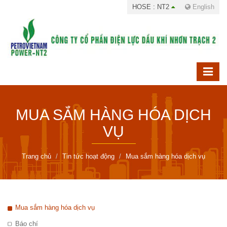
HOSE : NT2
English
MUA SẮM HÀNG HÓA DỊCH
VỤ
Trang chủ
Tin tức hoạt động
Mua sắm hàng hóa dịch vụ
Mua sắm hàng hóa dịch vụ
Báo chí