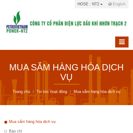
HOSE : NT2
English
MUA SẮM HÀNG HÓA DỊCH
VỤ
Trang chủ
Tin tức hoạt động
Mua sắm hàng hóa dịch vụ
Mua sắm hàng hóa dịch vụ
Báo chí