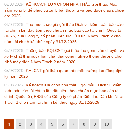
KẾ HOẠCH LỰA CHỌN NHÀ THẦU Gói thầu: Mua
06/08/2026
sắm vòng bi để phục vụ xử lý bất thường và bảo dưỡng sửa chữa
đợt 2026
Thư mời chào giá gói thầu Dịch vụ kiểm toán báo cáo
06/08/2026
tài chính lần đầu tiên theo chuẩn mực báo cáo tài chính Quốc tế
(IFRS) của Công ty cổ phần Điện lực Dầu khí Nhơn Trạch 2 cho
năm tài chính kết thúc ngày 31/12/2025
Thông báo KQLCNT gói thầu thu gom, vận chuyển và
05/08/2026
xử lý chất thải nguy hại, chất thải công nghiệp thông thường cho
Nhà máy điện Nhơn Trạch 2 năm 2026
KHLCNT gói thầu quan trắc môi trường lao động định
05/08/2026
kỳ năm 2026
Kế hoạch lựa chọn nhà thầu : gói thầu “Dịch vụ kiểm
05/08/2026
toán báo cáo tài chính lần đầu tiên theo chuẩn mực báo cáo tài
chính Quốc tế (IFRS) của Công ty cổ phần Điện lực Dầu khí Nhơn
Trạch 2 cho năm tài chính kết thúc ngày 31/12/2025
2
3
4
5
6
7
8
9
10
1