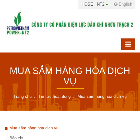
HOSE : NT2
English
MUA SẮM HÀNG HÓA DỊCH
VỤ
Trang chủ
Tin tức hoạt động
Mua sắm hàng hóa dịch vụ
Mua sắm hàng hóa dịch vụ
Báo chí