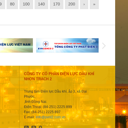
9
80
100
140
170
200
›
»
CÔNG TY CỔ PHẦN ĐIỆN LỰC DẦU KHÍ
NHƠN TRẠCH 2
Trung tâm Điện lực Dầu khí, ấp 3, xã Đại
Phước,
,tỉnh Đồng Nai.
Điện Thoại: (84-251) 2225 899
Fax: (84-251) 2225 897
E-mail:
info@pvnt2.com.vn