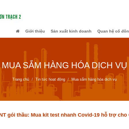
Giới thiệu
Sản xuất kinh doanh
Quan hệ cổ đô
MUA SẮM HÀNG HÓA DỊCH VỤ
Trang chủ
Tin tức hoạt động
Mua sắm hàng hóa dịch vụ
 gói thầu: Mua kit test nhanh Covid-19 hỗ trợ ch