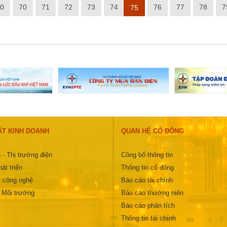
0
70
71
72
73
74
76
77
78
7
75
ẤT KINH DOANH
QUAN HỆ CỔ ĐÔNG
 - Thị trường điện
Công bố thông tin
át triển
Thông tin cổ đông
 công nghệ
Báo cáo tài chính
- Môi trường
Báo cáo thường niên
Báo cáo phân tích
Thông tin tài chính