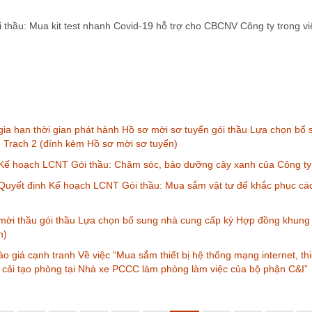
hầu: Mua kit test nhanh Covid-19 hỗ trợ cho CBCNV Công ty trong vi
ia hạn thời gian phát hành Hồ sơ mời sơ tuyển gói thầu Lựa chọn bổ
Trạch 2 (đính kèm Hồ sơ mời sơ tuyển)
Kế hoạch LCNT Gói thầu: Chăm sóc, bảo dưỡng cây xanh của Công ty
uyết định Kế hoạch LCNT Gói thầu: Mua sắm vật tư để khắc phục các 
mời thầu gói thầu Lựa chọn bổ sung nhà cung cấp ký Hợp đồng khung
n)
 giá cạnh tranh Về việc “Mua sắm thiết bị hệ thống mạng internet, thiết
cải tạo phòng tại Nhà xe PCCC làm phòng làm việc của bộ phận C&I”