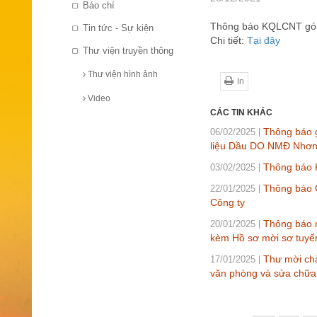
Báo chí
Thông báo KQLCNT gói t
Tin tức - Sự kiện
Chi tiết:
Tại đây
Thư viện truyền thông
Thư viện hình ảnh
In
Video
CÁC TIN KHÁC
Thông báo g
06/02/2025
liệu Dầu DO NMĐ Nhơn 
Thông báo 
03/02/2025
Thông báo Q
22/01/2025
Công ty
Thông báo 
20/01/2025
kèm Hồ sơ mời sơ tuyể
Thư mời chào
17/01/2025
văn phòng và sửa chữa 