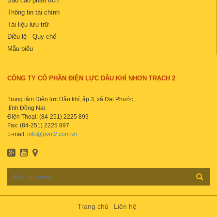
Báo cáo phân tích
Thông tin tài chính
Tài liệu lưu trữ
Điều lệ - Quy chế
Mẫu biểu
CÔNG TY CỔ PHẦN ĐIỆN LỰC DẦU KHÍ NHƠN TRẠCH 2
Trung tâm Điện lực Dầu khí, ấp 3, xã Đại Phước,
,tỉnh Đồng Nai.
Điện Thoại: (84-251) 2225 899
Fax: (84-251) 2225 897
E-mail:
info@pvnt2.com.vn
Trang chủ
Liên hệ