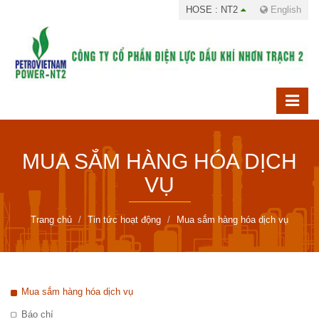
HOSE : NT2
English
MUA SẮM HÀNG HÓA DỊCH
VỤ
Trang chủ
Tin tức hoạt động
Mua sắm hàng hóa dịch vụ
Mua sắm hàng hóa dịch vụ
Báo chí