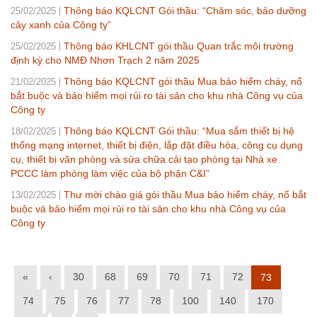
Thông báo KQLCNT Gói thầu: “Chăm sóc, bảo dưỡng
25/02/2025
cây xanh của Công ty”
Thông báo KHLCNT gói thầu Quan trắc môi trường
25/02/2025
định kỳ cho NMĐ Nhơn Trạch 2 năm 2025
Thông báo KQLCNT gói thầu Mua bảo hiểm cháy, nổ
21/02/2025
bắt buộc và bảo hiểm mọi rủi ro tài sản cho khu nhà Công vụ của
Công ty
Thông báo KQLCNT Gói thầu: “Mua sắm thiết bị hệ
18/02/2025
thống mạng internet, thiết bị điện, lắp đặt điều hòa, công cụ dụng
cụ, thiết bị văn phòng và sửa chữa cải tạo phòng tại Nhà xe
PCCC làm phòng làm việc của bộ phận C&I”
Thư mời chào giá gói thầu Mua bảo hiểm cháy, nổ bắt
13/02/2025
buộc và bảo hiểm mọi rủi ro tài sản cho khu nhà Công vụ của
Công ty
«
‹
30
68
69
70
71
72
73
74
75
76
77
78
100
140
170