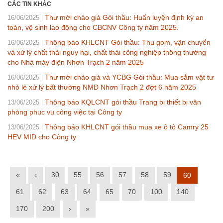
CÁC TIN KHÁC
Thư mời chào giá Gói thầu: Huấn luyện định kỳ an
16/06/2025
toàn, vệ sinh lao động cho CBCNV Công ty năm 2025.
Thông báo KHLCNT Gói thầu: Thu gom, vận chuyển
16/06/2025
và xử lý chất thải nguy hại, chất thải công nghiệp thông thường
cho Nhà máy điện Nhơn Trạch 2 năm 2025
Thư mời chào giá và YCBG Gói thầu: Mua sắm vật tư
16/06/2025
nhỏ lẻ xử lý bất thường NMĐ Nhơn Trạch 2 đợt 6 năm 2025
Thông báo KQLCNT gói thầu Trang bị thiết bị văn
13/06/2025
phòng phục vụ công việc tại Công ty
Thông báo KHLCNT gói thầu mua xe ô tô Camry 25
13/06/2025
HEV MID cho Công ty
«
‹
30
55
56
57
58
59
60
61
62
63
64
65
70
100
140
170
200
›
»