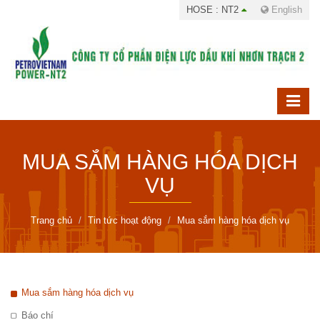
HOSE : NT2
English
MUA SẮM HÀNG HÓA DỊCH
VỤ
Trang chủ
Tin tức hoạt động
Mua sắm hàng hóa dịch vụ
Mua sắm hàng hóa dịch vụ
Báo chí